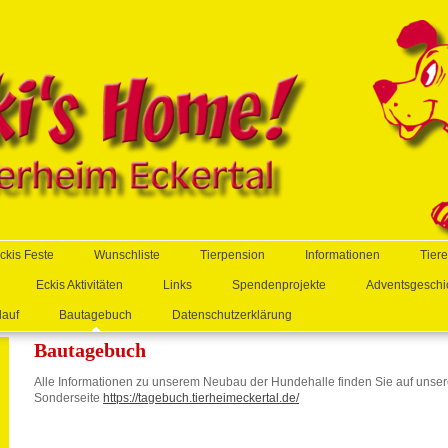
ckis Feste
Wunschliste
Tierpension
Informationen
Tier
Eckis Aktivitäten
Links
Spendenprojekte
Adventsgeschi
lauf
Bautagebuch
Datenschutzerklärung
Bautagebuch
Alle Informationen zu unserem Neubau der Hundehalle finden Sie auf unser
Sonderseite
https://tagebuch.tierheimeckertal.de/