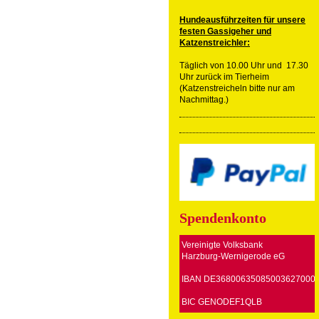
Hundeausführzeiten für unsere
festen Gassigeher und
Katzenstreichler:
Täglich von 10.00 Uhr und 17.30
Uhr zurück im Tierheim
(Katzenstreicheln bitte nur am
Nachmittag.)
Spendenkonto
Vereinigte Volksbank
Harzburg-Wernigerode eG
IBAN DE36800635085003627000
BIC GENODEF1QLB