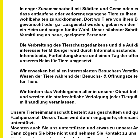
In enger Zusammenarbeit mit Städten und Gemeinden er
dass entlaufene oder verlorengegangene Tiere zu ihren 
wohlbehalten zurückkommen. Dort wo Tiere von ihren Be
gewünscht oder gar ausgesetzt wurden, geben wir den 
ein Heim und sorgen für ihr Wohl. Unser nächster Schritt
Vermittlung an neue, geeignete Personen.
Die Verbreitung des Tierschutzgedankens und die Aufk
interessierter Mitbürger wird durch Informationsstände,
Internetseite, Fortbildungskurse und einen Tag der offe
unserem Heim für Tiere umgesetzt.
Wir erwecken bei allen interessierten Besuchern Verstän
Wesen der Tiere während der Besuchs- & Öffnungszeit
für Tiere.
Wir fördern das Wohlergehen aller in unserer Obhut befi
und werden die strafrechtliche Verfolgung jeder Tierquäl
mißhandlung veranlassen.
Unsere Tierheimmannschaft besteht aus geschultem und qua
Fachpersonal. Dieses Team wird durch engagierte, ehrenamtl
unterstützt.
Möchten auch Sie uns unterstützen und etwas zu unserer Ar
Dann zögern Sie bitte nicht und nehmen Sie
Kontakt
zu uns 