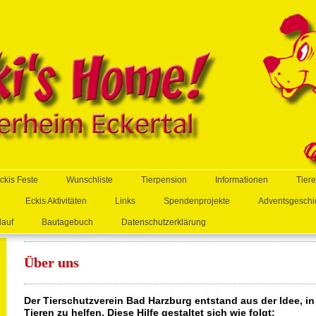
ckis Feste
Wunschliste
Tierpension
Informationen
Tier
Eckis Aktivitäten
Links
Spendenprojekte
Adventsgeschi
lauf
Bautagebuch
Datenschutzerklärung
Über uns
Der Tierschutzverein Bad Harzburg entstand aus der Idee, i
Tieren zu helfen. Diese Hilfe gestaltet sich wie folgt: