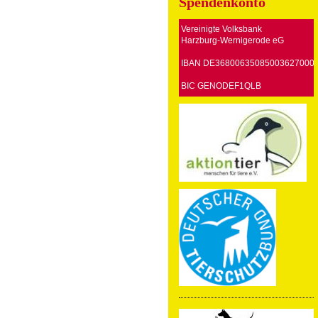
Spendenkonto
Vereinigte Volksbank
Harzburg-Wernigerode eG
IBAN DE36800635085003627000
BIC GENODEF1QLB