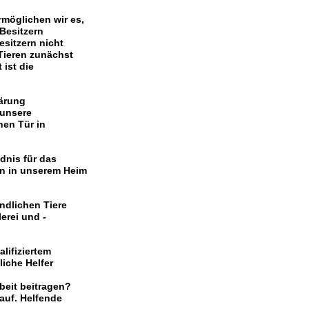
möglichen wir es,
Besitzern
sitzern nicht
Tieren zunächst
 ist die
lärung
 unsere
nen Tür in
dnis für das
en in unserem Heim
ndlichen Tiere
erei und -
lifiziertem
iche Helfer
beit beitragen?
auf. Helfende